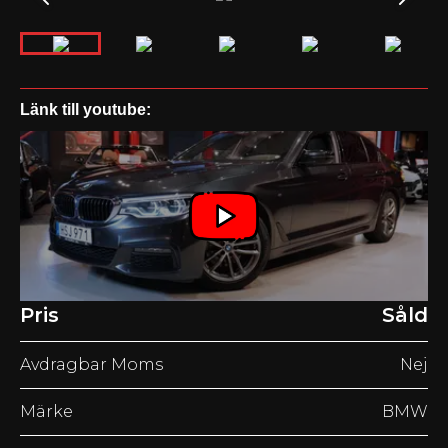
Länk till youtube:
Pris
Såld
Avdragbar Moms
Nej
Märke
BMW