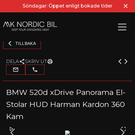
Söndagar: Öppet enligt bokade tider
TILLBAKA
DELA
SKRIV UT
BMW 520d xDrive Panorama El-
Stolar HUD Harman Kardon 360
Kam