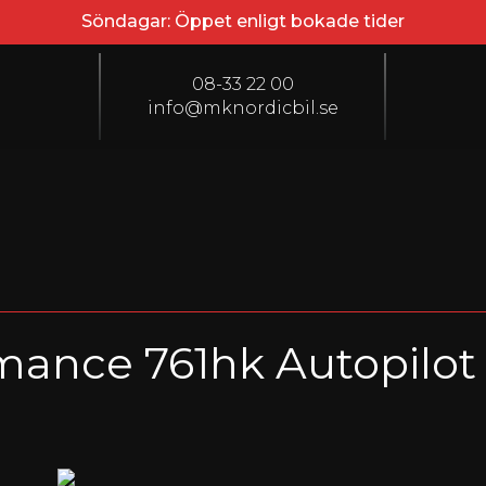
Söndagar: Öppet enligt bokade tider
08-33 22 00
info@mknordicbil.se
mance 761hk Autopilot