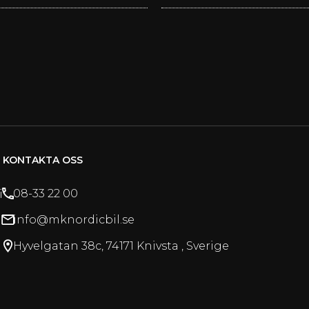
KONTAKTA OSS
i
08-33 22 00
info@mknordicbil.se
Hyvelgatan 38c, 74171 Knivsta , Sverige