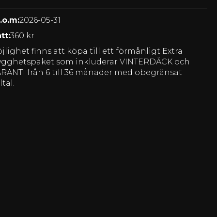
.o.m:
2026-05-31
tt:
360 kr
jlighet finns att köpa till ett förmånligt Extra
ygghetspaket som inkluderar VINTERDÄCK och
RANTI från 6 till 36 månader med obegränsat
ltal.