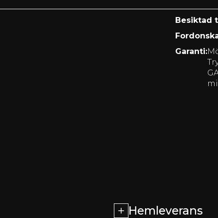
Besiktad t
Fordonska
Garanti:
Mö
Tr
GA
mi
Hemleverans