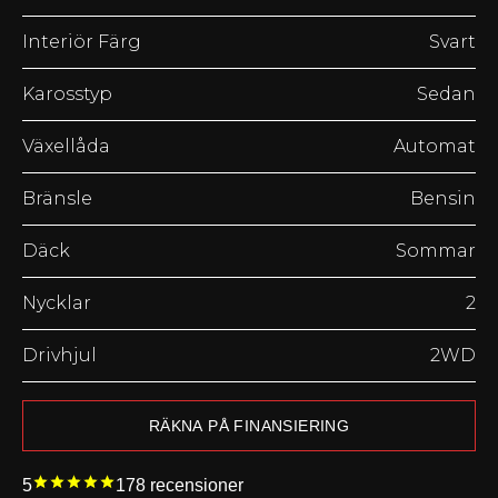
Interiör Färg
Svart
Karosstyp
Sedan
Växellåda
Automat
Bränsle
Bensin
Däck
Sommar
Nycklar
2
Drivhjul
2WD
RÄKNA PÅ FINANSIERING
5
178
recensioner